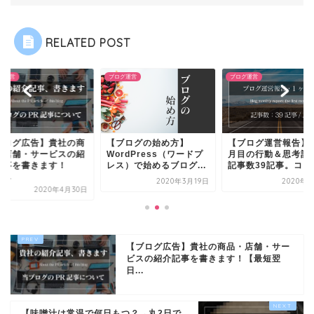
RELATED POST
グ運営
ブログ運営
ブログ運営
ブログ広告】貴社の商
【ブログの始め方】
【ブログ運営報告】
・店舗・サービスの紹
WordPress（ワードプ
月目の行動＆思考記
記事を書きます！
レス）で始めるブログ...
記事数39記事。コロナ
...
2020年3月19日
2020年4
2020年4月30日
【ブログ広告】貴社の商品・店舗・サー
ビスの紹介記事を書きます！【最短翌
日...
【味噌汁は常温で何日もつ？→丸2日で