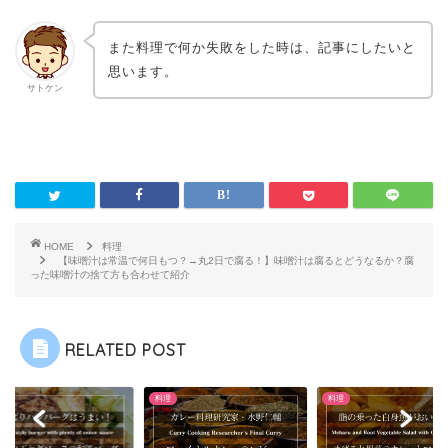
また料理で何か失敗をした時は、記事にしたいと
思います。
サトケン
HOME
料理
【味噌汁は常温で何日もつ？→丸2日で腐る！】味噌汁は腐るとどうなるか？腐
った味噌汁の捨て方も合わせて紹介
RELATED POST
料理
料理