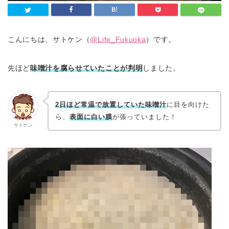
こんにちは、サトケン（
@Life_Fukuoka
）です。
先ほど
味噌汁を腐らせていたことが判明
しました。
2日ほど常温で放置していた味噌汁
に目を向けた
ら、
表面に白い膜
が張っていました！
サトケン