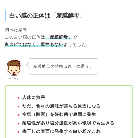
白い膜の正体は「
産膜酵母
」
調べた結果
この白い膜の正体は
「産膜酵母」
で
白カビではなく、毒性もない
ようでした。
産膜酵母の特徴は以下の通り。
サトケン
人体に無害
ただ、食材の風味が落ちる原因になる
空気（酸素）を好む菌で表面に発生
耐塩性があり塩分濃度が高い環境でも生きる
梅干しの表面に発生する白い粉がこれ