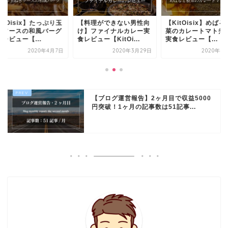
itOisix】たっぷり玉
【料理ができない男性向
【KitOisix】めば
ぎソースの和風バーグ
け】ファイナルカレー実
菜のカレートマト煮
レビュー【...
食レビュー【KitOi...
実食レビュー【...
2020年4月7日
2020年3月29日
2020年4
【ブログ運営報告】2ヶ月目で収益5000
円突破！1ヶ月の記事数は51記事...