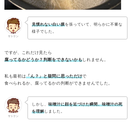
見慣れない白い膜
を張っていて、明らかに不審な
様子でした。
サトケン
ですが、これだけ見たら
腐ってるかどうか？判断をできないかも
しれません。
私も最初は
「ん？」と疑問に思っただけ
で
食べられるか、腐ってるかの判断ができませんでした。
しかし、
味噌汁に顔を近づけた瞬間、味噌汁の死
を理解
しました。
サトケン